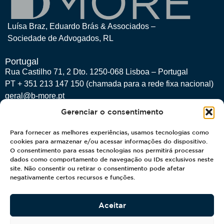
Luísa Braz, Eduardo Brás & Associados –
Sociedade de Advogados, RL
Portugal
Rua Castilho 71, 2 Dto. 1250-068 Lisboa – Portugal
PT + 351 213 147 150 (chamada para a rede fixa nacional)
geral@b-more.pt
Gerenciar o consentimento
Brasil
Para fornecer as melhores experiências, usamos tecnologias como
Alameda Lorena, 800 – cjs. 1801-1811, Jd. Paulista, São
cookies para armazenar e/ou acessar informações do dispositivo.
Paulo – SP, 01424-001, Brasil
O consentimento para essas tecnologias nos permitirá processar
BR +55 (11) 3525-7363
dados como comportamento de navegação ou IDs exclusivos neste
site. Não consentir ou retirar o consentimento pode afetar
negativamente certos recursos e funções.
Rede Social
Aceitar